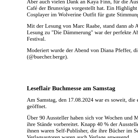
Aber auch vielen Dank an Kaya Finn, für die Au
Café der Brunsviga vorgestellt hat. Ein Highligh
Cosplayer im Wolverine Outfit für gute Stimmung
Mit der Lesung von Marc Raabe, stand dann ab A
Lesung zu "Die Dämmerung" war der perfekte Ab
Festival.
Moderiert wurde der Abend von Diana Pfeffer, di
(@buecher.berge).
Leseflair Buchmesse am Samstag
Am Samstag, den 17.08.2024 war es soweit, die 
geöffnet.
Über 90 Aussteller haben sich vor Wochen und M
ihre Stände vorbereitet. Knapp 40 % der Ausstel
ihnen waren Self-Publisher, die ihre Bücher im S
Verlagsautoren waren auch Verlage anwesend.