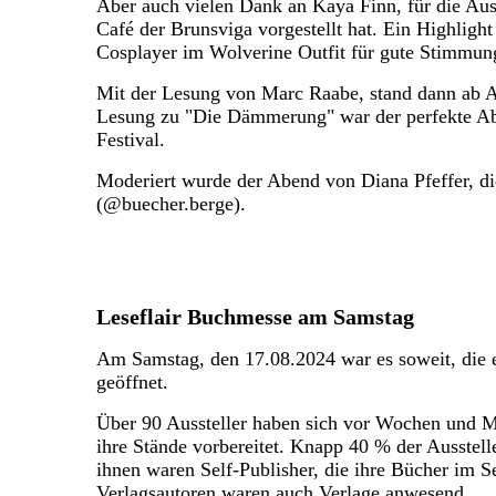
Aber auch vielen Dank an Kaya Finn, für die Au
Café der Brunsviga vorgestellt hat. Ein Highligh
Cosplayer im Wolverine Outfit für gute Stimmung
Mit der Lesung von Marc Raabe, stand dann ab A
Lesung zu "Die Dämmerung" war der perfekte Ab
Festival.
Moderiert wurde der Abend von Diana Pfeffer, di
(@buecher.berge).
Leseflair Buchmesse am Samstag
Am Samstag, den 17.08.2024 war es soweit, die 
geöffnet.
Über 90 Aussteller haben sich vor Wochen und M
ihre Stände vorbereitet. Knapp 40 % der Ausstel
ihnen waren Self-Publisher, die ihre Bücher im S
Verlagsautoren waren auch Verlage anwesend.